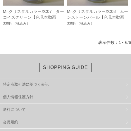
Mr.クリスタルカラーXC07 ター
Mr.クリスタルカラーXC08 ムー
コイズグリーン【色見本動画
ンストーンパール【色見本動画
有】
有】
330円
（税込み）
330円
（税込み）
表示件数：1～6/6
SHOPPING GUIDE
特定商取引法に基づく表記
個人情報保護方針
送料について
会員規約