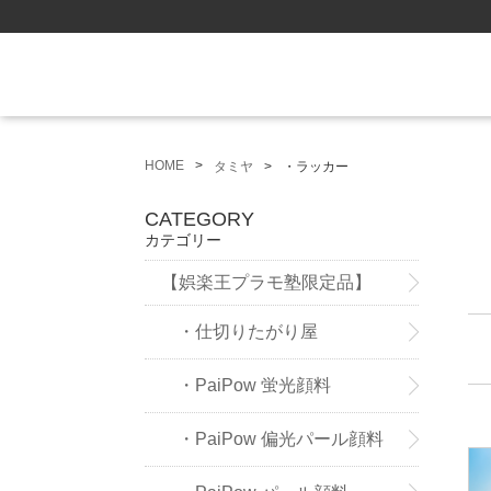
HOME
タミヤ
・ラッカー
CATEGORY
カテゴリー
【娯楽王プラモ塾限定品】
・仕切りたがり屋
・PaiPow 蛍光顔料
・PaiPow 偏光パール顔料