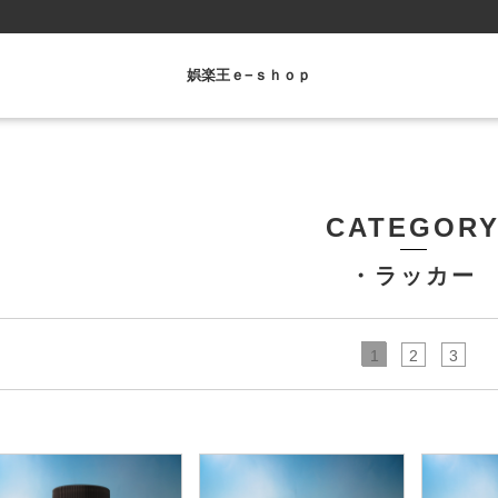
娯楽王ｅ−ｓｈｏｐ
CATEGOR
・ラッカー
1
2
3