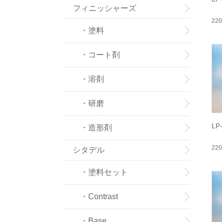
フィニッシャーズ
22
・塗料
・コート剤
・溶剤
・研磨
L
・造形剤
22
シタデル
・塗料セット
・Contrast
・Base