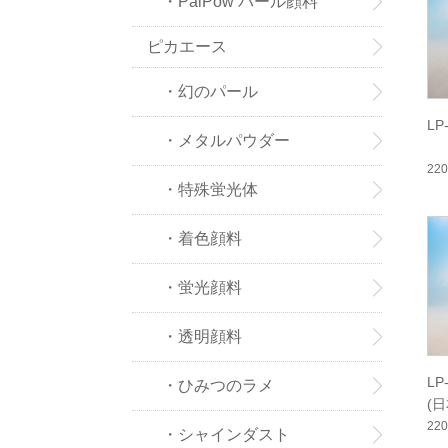
・PaiPow パール顔料
ピカエース
・幻のパール
LP
・メタルパウダー
22
・特殊蛍光体
・着色顔料
・蛍光顔料
・透明顔料
L
・ひみつのラメ
(
22
・シャインダスト