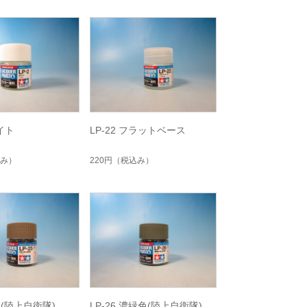
ワイト
LP-22 フラットベース
み）
220円
（税込み）
茶色(陸上自衛隊)
LP-26 濃緑色(陸上自衛隊)