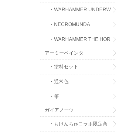
IGMAR
・WARHAMMER UNDERW
ORLDS
・NECROMUNDA
・WARHAMMER THE HOR
アーミーペインタ
US HERESY
・塗料セット
・通常色
・筆
ガイアノーツ
・もけんちゅコラボ限定商