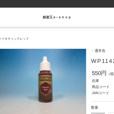
娯楽王ｅ−ｓｈｏｐ
2 ケイオティックレッド
・通常色
WP11
550円
（税
在庫
商品コード
JANコード
数量