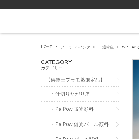
HOME
アーミーペインタ
・通常色
WP114
CATEGORY
カテゴリー
【娯楽王プラモ塾限定品】
・仕切りたがり屋
・PaiPow 蛍光顔料
・PaiPow 偏光パール顔料